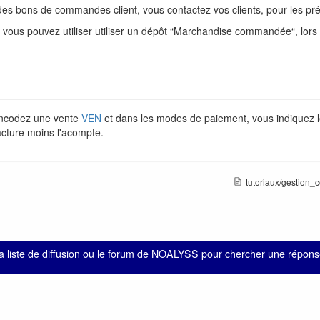
 des bons de commandes client, vous contactez vos clients, pour les pr
ous pouvez utiliser utiliser un dépôt “Marchandise commandée“, lors d
encodez une vente
VEN
et dans les modes de paiement, vous indiquez le
acture moins l'acompte.
tutoriaux/gestion_
la liste de diffusion
ou le
forum de NOALYSS
pour chercher une réponse