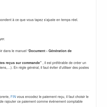
spondent à ce que vous tapez s'ajuste en temps réel.
yer.
ir dans le manuel “
Document - Génération de
tes reçus sur commande”
, il est préférable de créer un
,…). En régle général, il faut éviter d'utiliser des postes
sorerie,
FIN
vous encodez le paiement reçu, il faut choisir le
t” et de rajouter ce paiement comme événement comptable