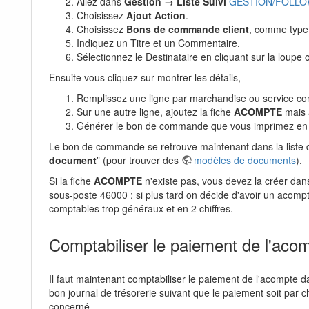
Allez dans
Gestion → Liste Suivi
GESTION/FOLL
Choisissez
Ajout Action
.
Choisissez
Bons de commande client
, comme type 
Indiquez un Titre et un Commentaire.
Sélectionnez le Destinataire en cliquant sur la loup
Ensuite vous cliquez sur montrer les détails,
Remplissez une ligne par marchandise ou service 
Sur une autre ligne, ajoutez la fiche
ACOMPTE
mais a
Générer le bon de commande que vous imprimez en do
Le bon de commande se retrouve maintenant dans la liste d
document
” (pour trouver des
modèles de documents
).
Si la fiche
ACOMPTE
n'existe pas, vous devez la créer dans
sous-poste 46000 : si plus tard on décide d'avoir un acompt
comptables trop généraux et en 2 chiffres.
Comptabiliser le paiement de l'aco
Il faut maintenant comptabiliser le paiement de l'acompte da
bon journal de trésorerie suivant que le paiement soit par 
concerné.