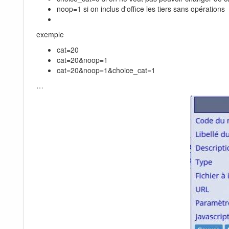
noop=1 si on inclus d'office les tiers sans opérations
exemple
cat=20
cat=20&noop=1
cat=20&noop=1&choice_cat=1
…