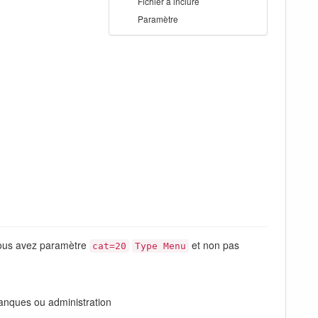
Fichier à inclure
Paramètre
 vous avez paramètre
et non pas
cat=20
Type Menu
 banques ou administration