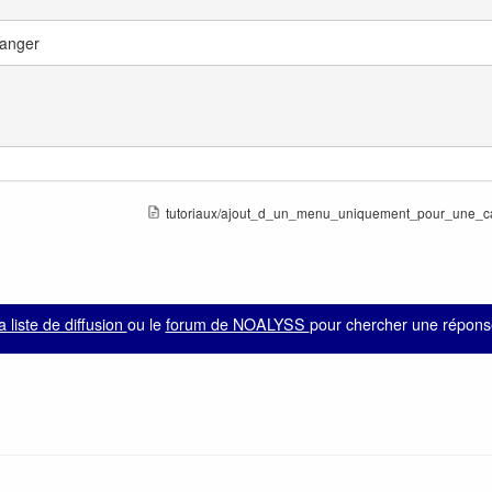
hanger
tutoriaux/ajout_d_un_menu_uniquement_pour_une_cat
la liste de diffusion
ou le
forum de NOALYSS
pour chercher une réponse