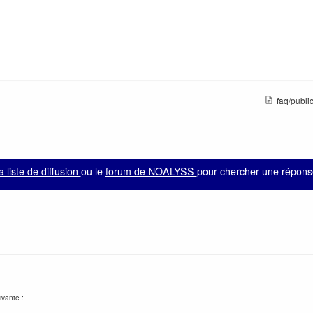
faq/publi
la liste de diffusion
ou le
forum de NOALYSS
pour chercher une réponse
ivante :