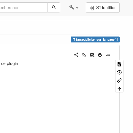
S'identifier
faq:publicite_sur_la_page
 ce plugin