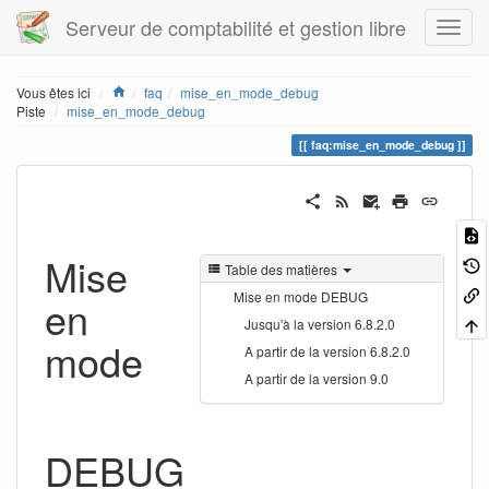
Serveur de comptabilité et gestion libre
Home
Vous êtes ici
faq
mise_en_mode_debug
Piste
mise_en_mode_debug
faq:mise_en_mode_debug
Mise
Table des matières
Mise en mode DEBUG
en
Jusqu'à la version 6.8.2.0
mode
A partir de la version 6.8.2.0
A partir de la version 9.0
DEBUG