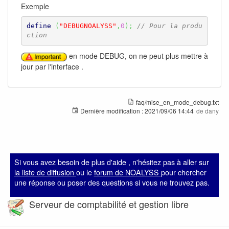
Exemple
define
(
"DEBUGNOALYSS"
,
0
)
;
// Pour la produ
ction
en mode DEBUG, on ne peut plus mettre à
jour par l'interface .
faq/mise_en_mode_debug.txt
Dernière modification :
2021/09/06 14:44
de
dany
Si vous avez besoin de plus d'aide , n'hésitez pas à aller sur
la liste de diffusion
ou le
forum de NOALYSS
pour chercher
une réponse ou poser des questions si vous ne trouvez pas.
Serveur de comptabilité et gestion libre