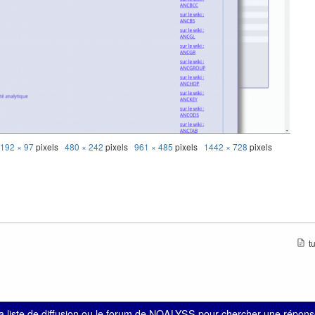
:
192 × 97
pixels
480 × 242
pixels
961 × 485
pixels
1442 × 728
pixels
t
la liste de diffusion
ou le
forum de NOALYSS
pour chercher une réponse