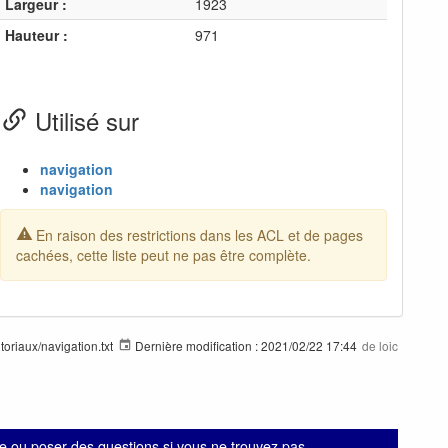
Largeur :
1923
Hauteur :
971
Utilisé sur
navigation
navigation
En raison des restrictions dans les ACL et de pages
cachées, cette liste peut ne pas être complète.
utoriaux/navigation.txt
Dernière modification :
2021/02/22 17:44
de
loic
 ou poser des questions si vous ne trouvez pas.