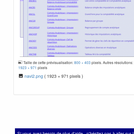
Taille de cette prévisualisation:
800 × 403
pixels. Autres résolutions
1923 × 971
pixels
navi2.png
( 1923 × 971 pixels )
Si vous avez besoin de plus d'aide , n'hésitez pas à aller sur