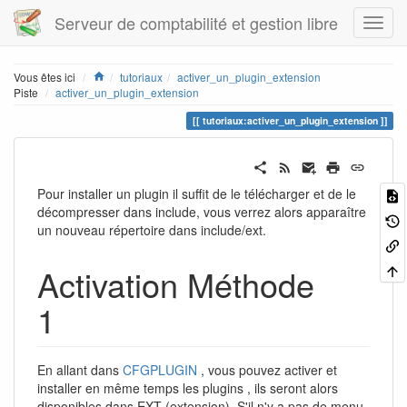
Serveur de comptabilité et gestion libre
Home
Vous êtes ici
tutoriaux
activer_un_plugin_extension
Piste
activer_un_plugin_extension
tutoriaux:activer_un_plugin_extension
Pour installer un plugin il suffit de le télécharger et de le
décompresser dans include, vous verrez alors apparaître
un nouveau répertoire dans include/ext.
Activation Méthode
1
En allant dans
CFGPLUGIN
, vous pouvez activer et
installer en même temps les plugins , ils seront alors
disponibles dans EXT (extension). S'il n'y a pas de menu