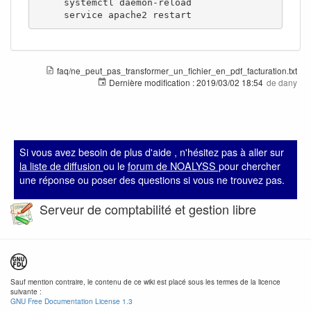
     systemctl daemon-reload

     service apache2 restart
faq/ne_peut_pas_transformer_un_fichier_en_pdf_facturation.txt
Dernière modification :
2019/03/02 18:54
de
dany
Si vous avez besoin de plus d'aide , n'hésitez pas à aller sur
la liste de diffusion
ou le
forum de NOALYSS
pour chercher
une réponse ou poser des questions si vous ne trouvez pas.
Serveur de comptabilité et gestion libre
Sauf mention contraire, le contenu de ce wiki est placé sous les termes de la licence
suivante :
GNU Free Documentation License 1.3